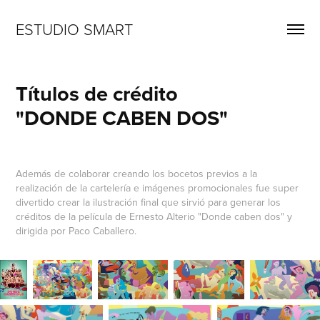
ESTUDIO SMART
Títulos de crédito         
"DONDE CABEN DOS"
Además de colaborar creando los bocetos previos a la
realización de la cartelería e imágenes promocionales fue super
divertido crear la ilustración final que sirvió para generar los
créditos de la película de Ernesto Alterio "Donde caben dos" y
dirigida por Paco Caballero.